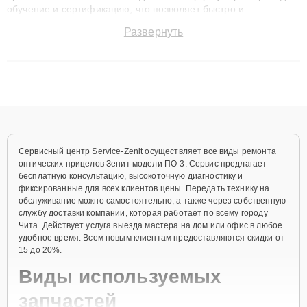
обучение и сертификацию, что позволяет быстро и
точноdiagnostikировать поломки и восстанавливать технику с
Развернуть
сохранением гарантии до 3 лет. Наши мастера решают
сложные случаи: от замены матриц и материнских плат до
ремонта после залития и восстановления данных. Благодаря
высокой квалификации и ответственному подходу клиенты
получают быстрый, качественный ремонт и понятные
объяснения по результатам диагностики.
Сервисный центр Service-Zenit осуществляет все виды ремонта
оптических прицелов Зенит модели ПО-3. Сервис предлагает
бесплатную консультацию, высокоточную диагностику и
фиксированные для всех клиентов цены. Передать технику на
обслуживание можно самостоятельно, а также через собственную
службу доставки компании, которая работает по всему городу
Чита. Действует услуга выезда мастера на дом или офис в любое
удобное время. Всем новым клиентам предоставляются скидки от
15 до 20%.
Виды используемых
запчастей