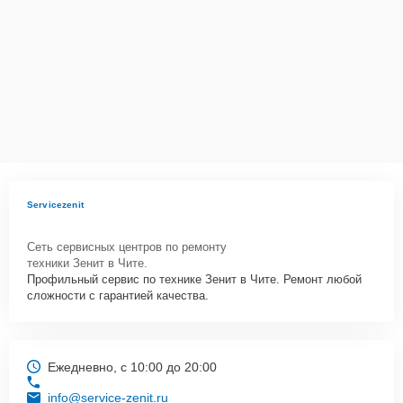
Как начать ремонт
Для запуска процесса ремонта оптического прицела Зенит ПО-3
нужно просто оставить
Заявку на сайте
или позвонить телефону
горячей линии: . Наши специалисты оперативно
проконсультируют по всем необходимым вопросам, запишут на
диагностику, подскажут с вариантами курьерской доставки или
оформят выезд мастера в удобное время и место.
Servicezenit
Сеть сервисных центров по ремонту
техники Зенит в Чите.
Профильный сервис по технике Зенит в Чите. Ремонт любой
сложности с гарантией качества.
Ежедневно, с 10:00 до 20:00
info@service-zenit.ru