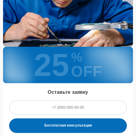
Каждому клиенту предоставляется гарантия сервиса, которая
распространяется на все виды ремонта, а также на все
используемые запчасти. Гарантия включает в себя срочную
обработку гарантийных случаев и постгарантийное обслуживание.
При гарантийном случае наш сервис установит новые запчасти и
обновит программное обеспечение совершенно бесплатно. Более
подробную информацию можно получить в разделе
Гарантии
.
Наличие запчастей и их
25
%
качество
OFF
Компания располагает собственными складами для получения
быстрого доступа к более 3 000 запчастям (оригинальные и
качественные аналоги). Клиенты нашего сервиса не ожидают
поступления запчастей, мастера приступают к ремонту сразу
Оставьте заявку
после получения и диагностирования устройства.
Стоимость услуг и
запчастей
Бесплатная консультация
Для всех клиентов действуют демократичные и фиксированные